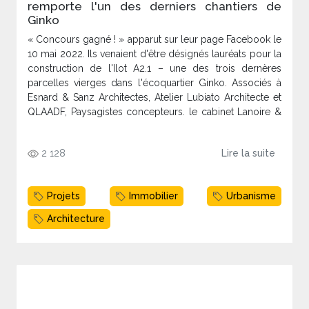
remporte l'un des derniers chantiers de
Ginko
« Concours gagné ! » apparut sur leur page Facebook le
10 mai 2022. Ils venaient d'être désignés lauréats pour la
construction de l'Ilot A2.1 – une des trois dernères
parcelles vierges dans l'écoquartier Ginko. Associés à
Esnard & Sanz Architectes, Atelier Lubiato Architecte et
QLAADF, Paysagistes concepteurs. le cabinet Lanoire &
Courrian Architectes seront aux manettes de la
construction de la « 30e avenue » – programme
2 128
Lire la suite
immobilier qui vise à s'inscrire dans la charte du
Bâtiment Frugal Bordelais en promeuvant une
architecture sobre, durable et intégrée à son
Projets
Immobilier
Urbanisme
environnement.
Architecture