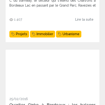
C du tramway, le secteur qui s'étend des Chartrons à
Bordeaux Lac en passant par le Grand Parc, Ravezies et
les Aubiers est, lui-aussi, largement parsemé de grues et
autres chantiers de construction de logements et
1 407
Lire la suite
bâtiments tertiaires. La Tribune passe en revue douze
projets immobiliers qui marqueront le nord de Bordeaux
en 2023 et au-delà.
Projets
Immobilier
Urbanisme
25/02/2016
Quartier Ginko à Bordeaux : les balcons