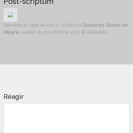
Post-scriptum
Résidence Lago en 2023. Architecte
Eduardo Souto de
Moura
, lauréat du prix Pritzker 2011 © Wikipédia
Réagir