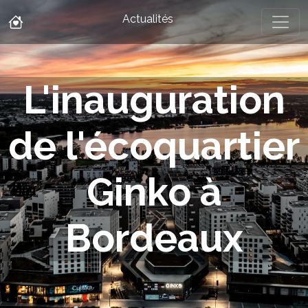
Actualités
L'inauguration
de l'écoquartier
Ginko à
Bordeaux