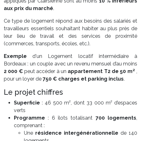
appliqués par Clairsienne sont au moins
10 % inférieurs
aux prix du marché
.
Ce type de logement répond aux besoins des salariés et
travailleurs essentiels souhaitant habiter au plus près de
leur lieu de travail et des services de proximité
(commerces, transports, écoles, etc.).
Exemple
d'un Logement locatif intermédiaire à
Bordeaux : un couple avec un revenu mensuel d’au moins
2 000 €
peut accéder à un
appartement T2 de 50 m²
,
pour un loyer de
750 € charges et parking inclus
.
Le projet chiffres
Superficie
: 46 500 m², dont 33 000 m² d’espaces
verts
Programme
: 6 îlots totalisant
700 logements
,
comprenant :
Une
résidence intergénérationnelle
de 140
logements