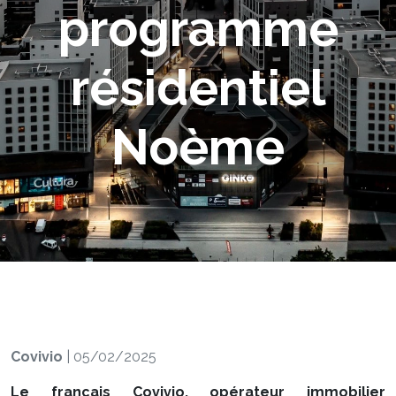
programme
résidentiel
Noème
Covivio
|
05/02/2025
Le français Covivio, opérateur immobilier