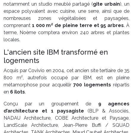
notamment un studio meublé partagé (
gîte urbain
), un
espace polyvalent avec cuisine, une serre, ainsi que de
nombreuses zones végétalisées et paysagées,
comprenant
1 000 m² de pleine terre et 95 arbres
. À
terme, Noème comptera environ 240 arbres et plantes
locales.
L'ancien site IBM transformé en
logements
Acquis par Covivio en 2004, cet ancien site tertiaire de 35
800 m², autrefois occupé par IBM, est en pleine
métamorphose pour acqueillir
700 logements
répartis
en
6 îlots
.
Conçu par un groupement de
9 agences
d’architecture et 1 paysagiste
(BLP & Associés,
NADAU Architecture, COBE Architecture et Paysage,
LandScale Architecture, Jean-Pierre Buffi / SQUAD
Architectes, TANK Architectes, Maud Caubet Architectes,